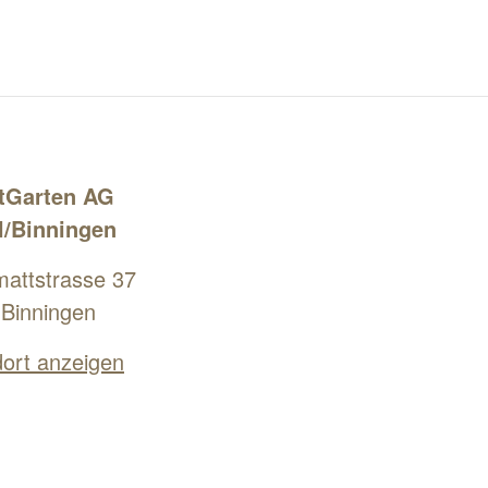
tGarten AG
l/Binningen
attstrasse 37
Binningen
ort anzeigen