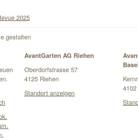
Revue 2025
e gestalten
AvantGarten AG Riehen
Avan
Base
reuen
Oberdorfstrasse 57
en.
4125 Riehen
Kernm
4102 
Standort anzeigen
ch
Stand
ok.
am.
n.