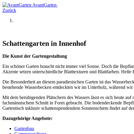
AvantGarten
Zurück
Schatten­garten in Innenhof
Die Kunst der Gartengestaltung
Ein schöner Garten braucht nicht immer viel Sonne. Doch die Bepflanz
Akzente setzen unterschiedliche Blatttexturen und Blattfarben. Helle 
Die Besonderheit an diesem paradiesischen Garten ist das Wasserbecke
bestehende Wasserbecken entdeckten wir im Unterholz, während wir u
Mit dem beruhigenden Plätschern des Wassers lässt es sich heute au
fachmännischem Schnitt in Form gebracht. Die bodendeckende Bepfla
Gartentisch inklusiv schattenspendendem Sonnenschirm findet auf der
Dazugehörige Angebote:
Gartenbau
Gartengestaltung