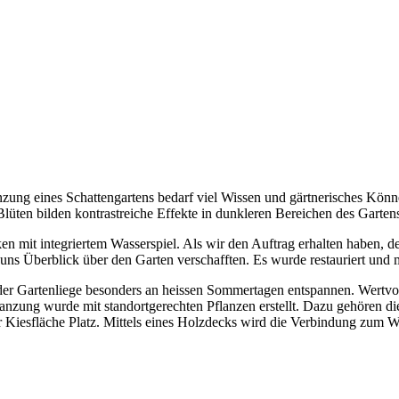
ung eines Schattengartens bedarf viel Wissen und gärtnerisches Können
Blüten bilden kontrastreiche Effekte in dunkleren Bereichen des Garten
n mit integriertem Wasserspiel. Als wir den Auftrag erhalten haben, de
ns Überblick über den Garten verschafften. Es wurde restauriert und 
f der Gartenliege besonders an heissen Sommertagen entspannen. Wertv
nzung wurde mit standortgerechten Pflanzen erstellt. Dazu gehören d
 Kiesfläche Platz. Mittels eines Holzdecks wird die Verbindung zum W