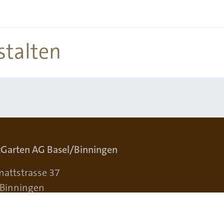
stalten
Garten AG Basel/Binningen
attstrasse 37
 Binningen
ort anzeigen