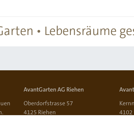
arten • Lebensräume ge
AvantGarten AG Riehen
Avant
reuen
Oberdorfstrasse 57
Kernm
n.
4125 Riehen
4102
Standort anzeigen
Stand