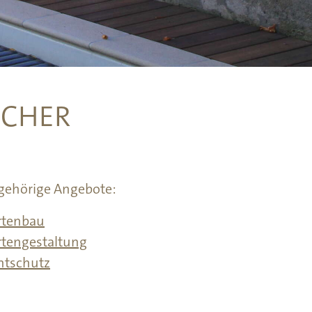
SCHER
gehörige Angebote:
rtenbau
tengestaltung
htschutz